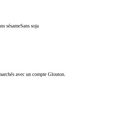
ans sésame
Sans soja
ermarchés avec un compte Glouton.