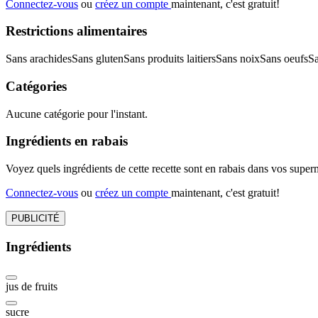
Connectez-vous
ou
créez un compte
maintenant, c'est gratuit!
Restrictions alimentaires
Sans arachides
Sans gluten
Sans produits laitiers
Sans noix
Sans oeufs
S
Catégories
Aucune catégorie pour l'instant.
Ingrédients en rabais
Voyez quels ingrédients de cette recette sont en rabais dans vos sup
Connectez-vous
ou
créez un compte
maintenant, c'est gratuit!
PUBLICITÉ
Ingrédients
jus de fruits
sucre