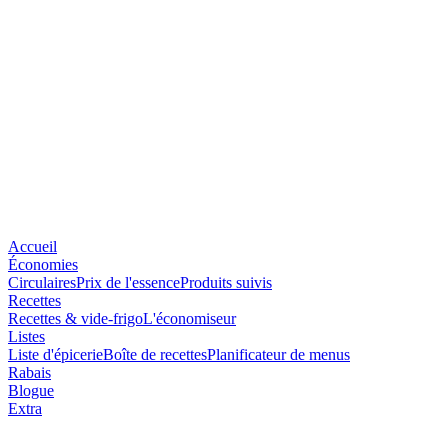
Accueil
Économies
Circulaires
Prix de l'essence
Produits suivis
Recettes
Recettes & vide-frigo
L'économiseur
Listes
Liste d'épicerie
Boîte de recettes
Planificateur de menus
Rabais
Blogue
Extra