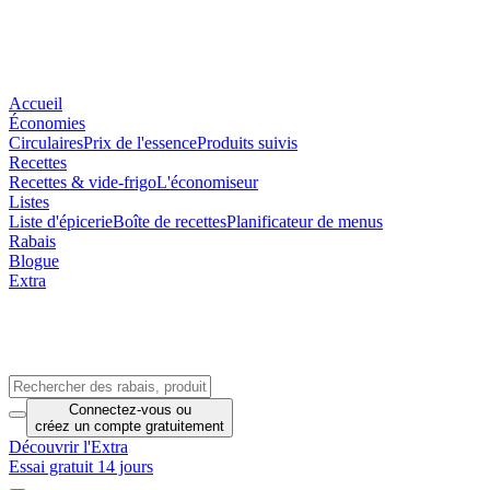
Accueil
Économies
Circulaires
Prix de l'essence
Produits suivis
Recettes
Recettes & vide-frigo
L'économiseur
Listes
Liste d'épicerie
Boîte de recettes
Planificateur de menus
Rabais
Blogue
Extra
Connectez-vous
ou
créez un compte
gratuitement
Découvrir l'Extra
Essai gratuit 14 jours