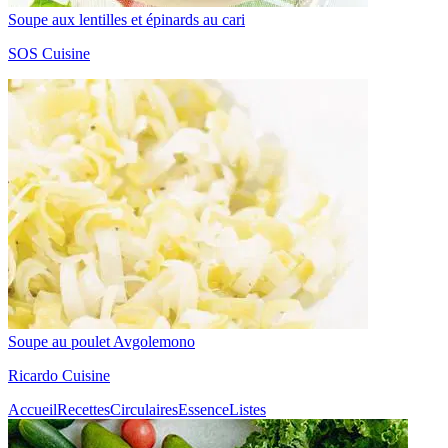
Soupe aux lentilles et épinards au cari
SOS Cuisine
Soupe au poulet Avgolemono
Ricardo Cuisine
Accueil
Recettes
Circulaires
Essence
Listes