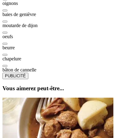
oignons
baies de genièvre
moutarde de dijon
oeufs
beurre
chapelure
bâton de cannelle
PUBLICITÉ
Vous aimerez peut-être...