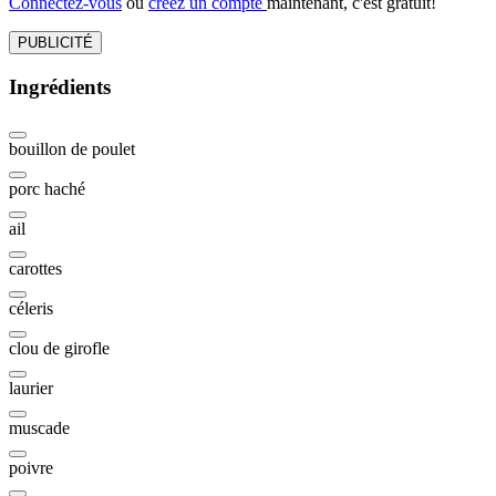
Connectez-vous
ou
créez un compte
maintenant, c'est gratuit!
PUBLICITÉ
Ingrédients
bouillon de poulet
porc haché
ail
carottes
céleris
clou de girofle
laurier
muscade
poivre