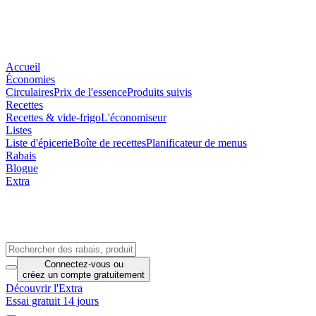
Accueil
Économies
Circulaires
Prix de l'essence
Produits suivis
Recettes
Recettes & vide-frigo
L'économiseur
Listes
Liste d'épicerie
Boîte de recettes
Planificateur de menus
Rabais
Blogue
Extra
Connectez-vous
ou
créez un compte
gratuitement
Découvrir l'Extra
Essai gratuit 14 jours