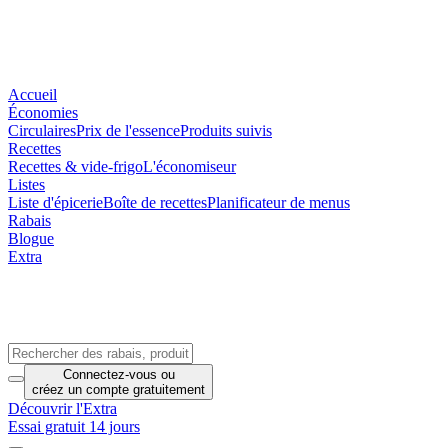
Accueil
Économies
Circulaires
Prix de l'essence
Produits suivis
Recettes
Recettes & vide-frigo
L'économiseur
Listes
Liste d'épicerie
Boîte de recettes
Planificateur de menus
Rabais
Blogue
Extra
Connectez-vous
ou
créez un compte
gratuitement
Découvrir l'Extra
Essai gratuit 14 jours