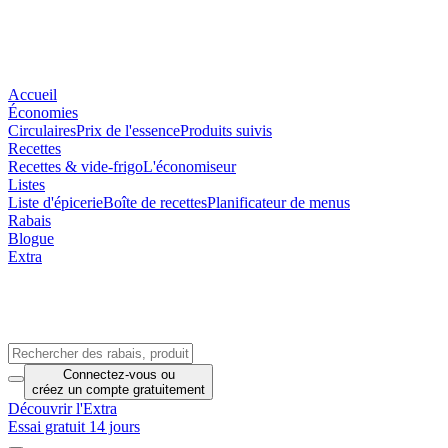
Accueil
Économies
Circulaires
Prix de l'essence
Produits suivis
Recettes
Recettes & vide-frigo
L'économiseur
Listes
Liste d'épicerie
Boîte de recettes
Planificateur de menus
Rabais
Blogue
Extra
Connectez-vous
ou
créez un compte
gratuitement
Découvrir l'Extra
Essai gratuit 14 jours