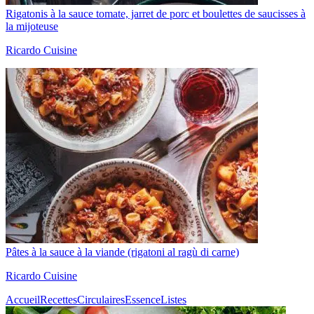
Rigatonis à la sauce tomate, jarret de porc et boulettes de saucisses à
la mijoteuse
Ricardo Cuisine
Pâtes à la sauce à la viande (rigatoni al ragù di carne)
Ricardo Cuisine
Accueil
Recettes
Circulaires
Essence
Listes