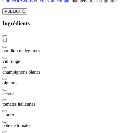
Connectez-vous
ou
créez un compte
maintenant, c'est gratuit!
PUBLICITÉ
Ingrédients
ail
bouillon de légumes
vin rouge
champignons blancs
oignons
céleris
tomates italiennes
laurier
pâte de tomates