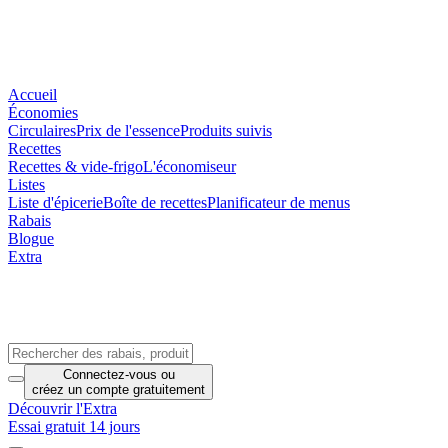
Accueil
Économies
Circulaires
Prix de l'essence
Produits suivis
Recettes
Recettes & vide-frigo
L'économiseur
Listes
Liste d'épicerie
Boîte de recettes
Planificateur de menus
Rabais
Blogue
Extra
Connectez-vous
ou
créez un compte
gratuitement
Découvrir l'Extra
Essai gratuit 14 jours