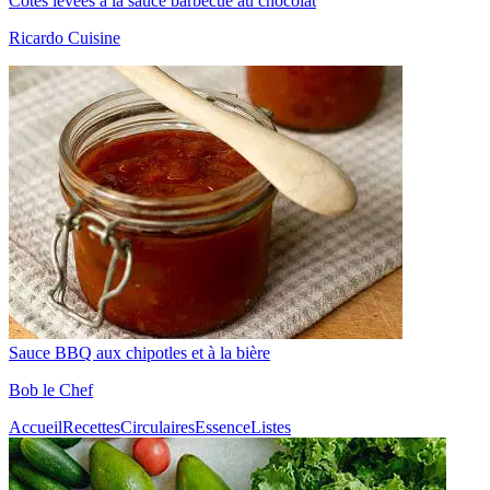
Côtes levées à la sauce barbecue au chocolat
Ricardo Cuisine
Sauce BBQ aux chipotles et à la bière
Bob le Chef
Accueil
Recettes
Circulaires
Essence
Listes