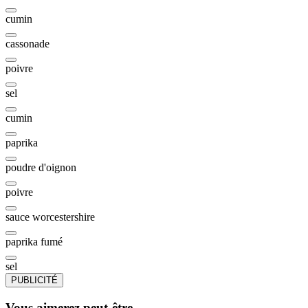
cumin
cassonade
poivre
sel
cumin
paprika
poudre d'oignon
poivre
sauce worcestershire
paprika fumé
sel
PUBLICITÉ
Vous aimerez peut-être...