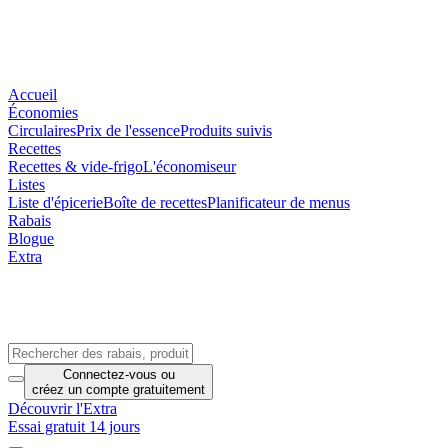
Accueil
Économies
Circulaires
Prix de l'essence
Produits suivis
Recettes
Recettes & vide-frigo
L'économiseur
Listes
Liste d'épicerie
Boîte de recettes
Planificateur de menus
Rabais
Blogue
Extra
Connectez-vous
ou
créez un compte
gratuitement
Découvrir l'Extra
Essai gratuit 14 jours