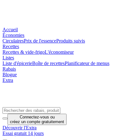
Accueil
Économies
Circulaires
Prix de l'essence
Produits suivis
Recettes
Recettes & vide-frigo
L'économiseur
Listes
Liste d'épicerie
Boîte de recettes
Planificateur de menus
Rabais
Blogue
Extra
Connectez-vous
ou
créez un compte
gratuitement
Découvrir l'Extra
Essai gratuit 14 jours