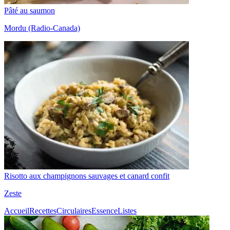
Pâté au saumon
Mordu (Radio-Canada)
Risotto aux champignons sauvages et canard confit
Zeste
Accueil
Recettes
Circulaires
Essence
Listes