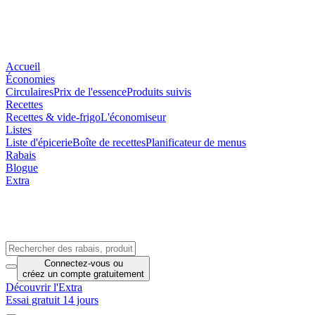
Accueil
Économies
Circulaires
Prix de l'essence
Produits suivis
Recettes
Recettes & vide-frigo
L'économiseur
Listes
Liste d'épicerie
Boîte de recettes
Planificateur de menus
Rabais
Blogue
Extra
Connectez-vous
ou
créez un compte
gratuitement
Découvrir l'Extra
Essai gratuit 14 jours