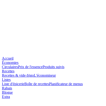
Accueil
Économies
Circulaires
Prix de l'essence
Produits suivis
Recettes
Recettes & vide-frigo
L'économiseur
Listes
Liste d'épicerie
Boîte de recettes
Planificateur de menus
Rabais
Blogue
Extra