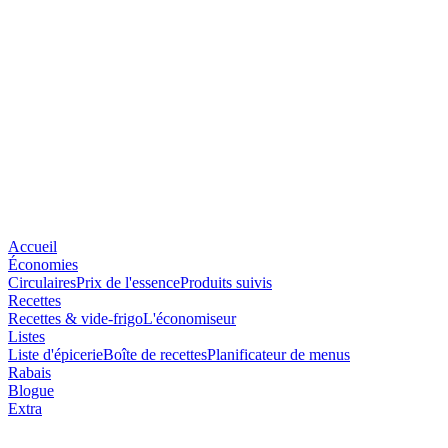
Accueil
Économies
Circulaires
Prix de l'essence
Produits suivis
Recettes
Recettes & vide-frigo
L'économiseur
Listes
Liste d'épicerie
Boîte de recettes
Planificateur de menus
Rabais
Blogue
Extra