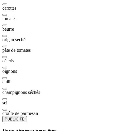
carottes
tomates
beurre
origan séché
pâte de tomates
céleris
oignons
chili
champignons séchés
sel
croûte de parmesan
PUBLICITÉ
Vous aimerez peut-être...