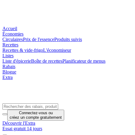
Accueil
Économies
Circulaires
Prix de l'essence
Produits suivis
Recettes
Recettes & vide-frigo
L'économiseur
Listes
Liste d'épicerie
Boîte de recettes
Planificateur de menus
Rabais
Blogue
Extra
Connectez-vous
ou
créez un compte
gratuitement
Découvrir l'Extra
Essai gratuit 14 jours