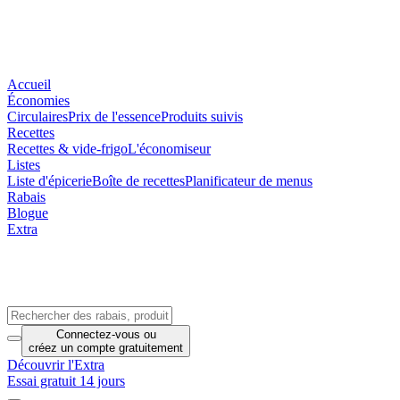
Accueil
Économies
Circulaires
Prix de l'essence
Produits suivis
Recettes
Recettes & vide-frigo
L'économiseur
Listes
Liste d'épicerie
Boîte de recettes
Planificateur de menus
Rabais
Blogue
Extra
Connectez-vous
ou
créez un compte
gratuitement
Découvrir l'Extra
Essai gratuit 14 jours