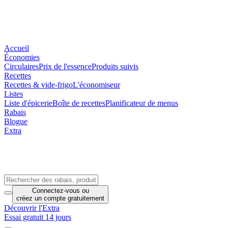
Accueil
Économies
Circulaires
Prix de l'essence
Produits suivis
Recettes
Recettes & vide-frigo
L'économiseur
Listes
Liste d'épicerie
Boîte de recettes
Planificateur de menus
Rabais
Blogue
Extra
Connectez-vous
ou
créez un compte
gratuitement
Découvrir l'Extra
Essai gratuit 14 jours