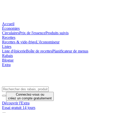
Accueil
Économies
Circulaires
Prix de l'essence
Produits suivis
Recettes
Recettes & vide-frigo
L'économiseur
Listes
Liste d'épicerie
Boîte de recettes
Planificateur de menus
Rabais
Blogue
Extra
Connectez-vous
ou
créez un compte
gratuitement
Découvrir l'Extra
Essai gratuit 14 jours