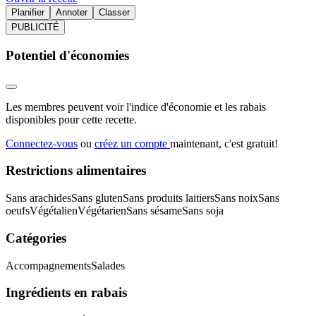
Planifier
Annoter
Classer
PUBLICITÉ
Potentiel d'économies
Les membres peuvent voir l'indice d'économie et les rabais
disponibles pour cette recette.
Connectez-vous
ou
créez un compte
maintenant, c'est gratuit!
Restrictions alimentaires
Sans arachides
Sans gluten
Sans produits laitiers
Sans noix
Sans
oeufs
Végétalien
Végétarien
Sans sésame
Sans soja
Catégories
Accompagnements
Salades
Ingrédients en rabais