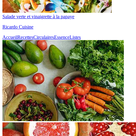
Salade verte et vinaigrette à la papaye
Ricardo Cuisine
Accueil
Recettes
Circulaires
Essence
Listes